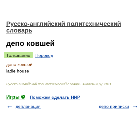
Русско-английский политехнический
словарь
депо ковшей
Толкование
Перевод
депо ковшей
ladle house
Русско-английский политехнический словарь
.
Академик.ру
.
2011
.
Игры ⚽
Поможем сделать НИР
депланация
депо приписки